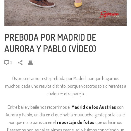
PREBODA POR MADRID DE
AURORA Y PABLO (VÍDEO)
2
Os presentamos este preboda por Madrid, aunque hagamos
muchos, cada uno resulta distinto, porque vosotros sois diferentes a
cualquier otra pareja.
Entre baile y baile nos recorrimos el
Madrid de los Austrias
con
Aurora y Pablo, un día en el que había muuuucha gente por la calle,
aunque no lo parezca en el
reportaje de fotos
que os hicimos.
Paseamos por las calles, vimos caer el sol y fuimos conociendo un