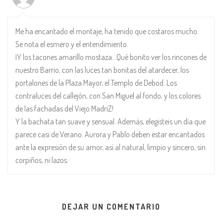
Me ha encantado el montaje, ha tenido que costaros mucho.
Se nota el esmero y el entendimiento.
¡Y los tacones amarillo mostaza…Qué bonito ver los rincones de
nuestro Barrio, con las luces tan bonitas del atardecer, los
portalones de la Plaza Mayor, el Templo de Debod. Los
contraluces del callejón, con San Miguel al fondo, y los colores
de las fachadas del Viejo MadriZ!
Y la bachata tan suave y sensual. Además, elegisteis un día que
parece casi de Verano. Aurora y Pablo deben estar encantados
ante la expresión de su amor, así al natural, limpio y sincero, sin
corpiños, ni lazos.
DEJAR UN COMENTARIO