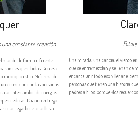
Cla
squer
Fotógr
s una constante creación
Una mirada, una caricia, el viento e
 el mundo de forma diferente
que se entremezclan y se llenan de m
es pasan desapercibidas. Con esa
encanta unir todo eso y llenar el ti
o mi propio estilo. Mi forma de
personas que tienen una historia que
r una conexión con las personas,
padres a hijos, porque «los recuerdos
 crea un intercambio de energías
imperecederas. Cuando entrego
 a ser un legado de aquellos a