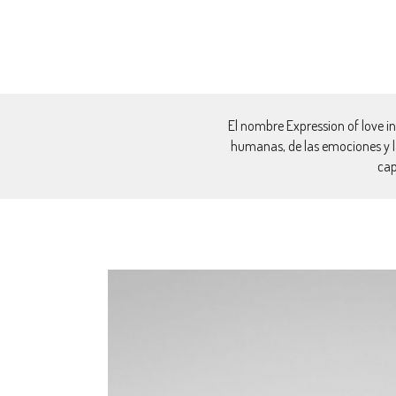
El nombre Expression of love ind
humanas, de las emociones y las
cap