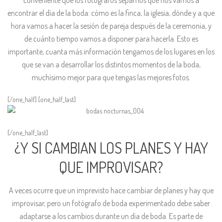
conveniente que los fotógrafos sepamos qué nos vamos a
encontrar el día de la boda: cómo es la finca, la iglesia, dónde y a que
hora vamos a hacer la sesión de pareja después de la ceremonia, y
de cuánto tiempo vamos a disponer para hacerla. Esto es
importante, cuanta más información tengamos de los lugares en los
que se van a desarrollar los distintos momentos de la boda,
muchísimo mejor para que tengas las mejores fotos.
[/one_half] [one_half_last]
[/one_half_last]
¿Y SI CAMBIAN LOS PLANES Y HAY
QUE IMPROVISAR?
A veces ocurre que un imprevisto hace cambiar de planes y hay que
improvisar, pero un fotógrafo de boda experimentado debe saber
adaptarse a los cambios durante un día de boda. Es parte de