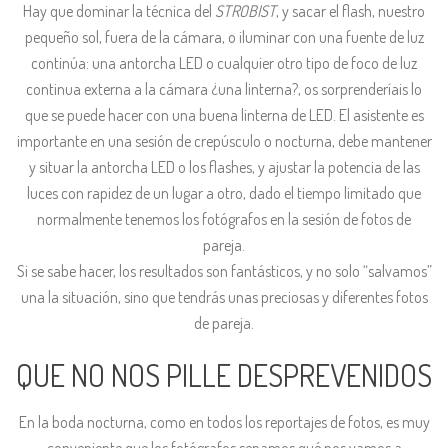
Hay que dominar la técnica del
STROBIST
, y sacar el flash, nuestro
pequeño sol, fuera de la cámara, o iluminar con una fuente de luz
continúa: una antorcha LED o cualquier otro tipo de foco de luz
continua externa a la cámara ¿una linterna?, os sorprenderíais lo
que se puede hacer con una buena linterna de LED. El asistente es
importante en una sesión de crepúsculo o nocturna, debe mantener
y situar la antorcha LED o los flashes, y ajustar la potencia de las
luces con rapidez de un lugar a otro, dado el tiempo limitado que
normalmente tenemos los fotógrafos en la sesión de fotos de
pareja.
Si se sabe hacer, los resultados son fantásticos, y no solo “salvamos”
una la situación, sino que tendrás unas preciosas y diferentes fotos
de pareja.
QUE NO NOS PILLE DESPREVENIDOS
En la boda nocturna, como en todos los reportajes de fotos, es muy