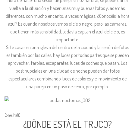
hora de hacer una sesión de pareja sin luz natural, se puede dar la
vuelta a la situación y hacer unas muy buenas fotos y, además,
diferentes, con mucho encanto, a veces mágicas. ¿Conocéis la hora
azul? Es cuando nosotros vemos el cielo negro, pero las cámaras,
que tienen más sensibilidad, todavía captan el azul del cielo, es
impactante.
Si te casas en una iglesia del centro de la ciudad y la sesión de fotos
es también por las calles, hay luces por todas partes que se pueden
aprovechar: farolas, escaparates, luces de coches que pasan. Los
post nupciales en una ciudad de noche pueden dar fotos
espectaculares combinando luces de colores y el movimiento de
una pareja en un paso de cebra, por ejemplo.
[one_half]
¿DÓNDE ESTÁ EL TRUCO?