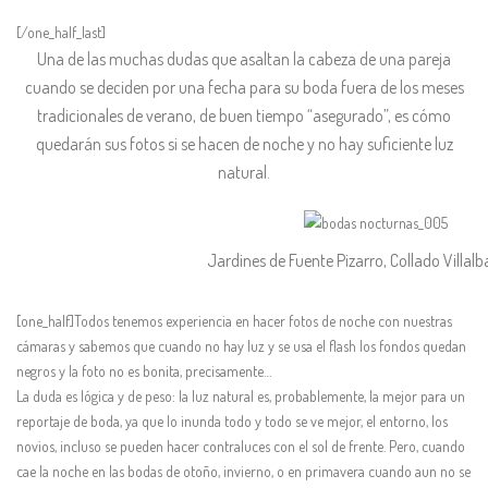
[/one_half_last]
Una de las muchas dudas que asaltan la cabeza de una pareja
cuando se deciden por una fecha para su boda fuera de los meses
tradicionales de verano, de buen tiempo “asegurado”, es cómo
quedarán sus fotos si se hacen de noche y no hay suficiente luz
natural.
Jardines de Fuente Pizarro, Collado Villalb
[one_half]Todos tenemos experiencia en hacer fotos de noche con nuestras
cámaras y sabemos que cuando no hay luz y se usa el flash los fondos quedan
negros y la foto no es bonita, precisamente…
La duda es lógica y de peso: la luz natural es, probablemente, la mejor para un
reportaje de boda, ya que lo inunda todo y todo se ve mejor, el entorno, los
novios, incluso se pueden hacer contraluces con el sol de frente. Pero, cuando
cae la noche en las bodas de otoño, invierno, o en primavera cuando aun no se