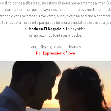
 el río donde a ellos les gusta estar y después nos acercamos al mar. J
 queríamos. Corrimos por la playa, nos mojamos los pies y nos llenamos de 
rando a ver si veíamos el rayo verde, aunque éste no se dignó a aparecer…
ito más del alma de esta pareja que tiene una sensibilidad especial, algo 
su
boda en El Negralejo
,
fotos
y
vídeo
.
Un abrazo muy fuerte para los dos.
Laura, Diego, gracias por elegirnos.
Por Expression of love