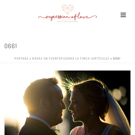
0661
PORTADA
»
BODAS EN FUENTEPIZARRO LA FINCA (ARTÍCULO)
»
0661