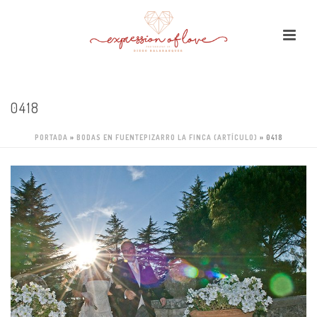
0418
PORTADA
»
BODAS EN FUENTEPIZARRO LA FINCA (ARTÍCULO)
»
0418