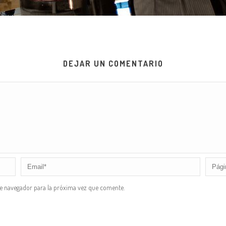
DEJAR UN COMENTARIO
te navegador para la próxima vez que comente.