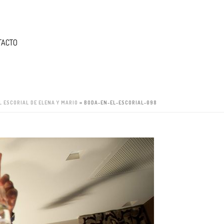
TACTO
L ESCORIAL DE ELENA Y MARIO
»
BODA-EN-EL-ESCORIAL-098