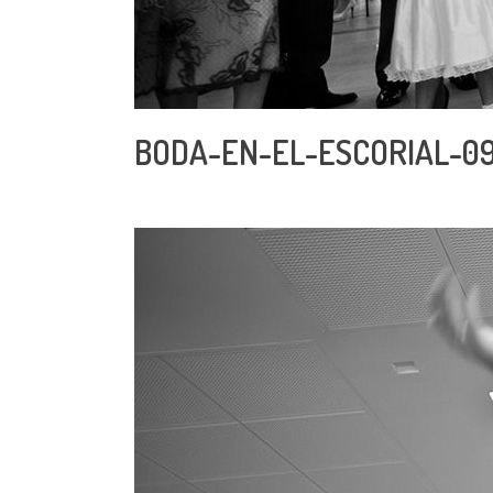
BODA-EN-EL-ESCORIAL-0