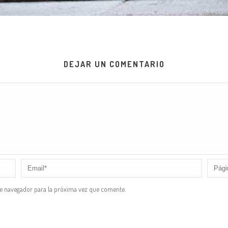
DEJAR UN COMENTARIO
te navegador para la próxima vez que comente.