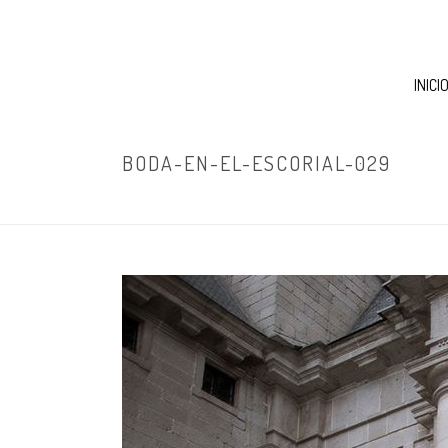
INICI
BODA-EN-EL-ESCORIAL-029