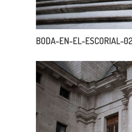
BODA-EN-EL-ESCORIAL-0