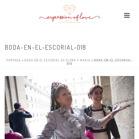
BODA-EN-EL-ESCORIAL-018
PORTADA
»
BODA EN EL ESCORIAL DE ELENA Y MARIO
»
BODA-EN-EL-ESCORIAL-
018