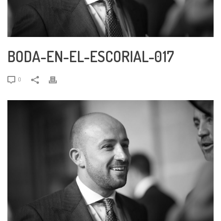
BODA-EN-EL-ESCORIAL-017
0