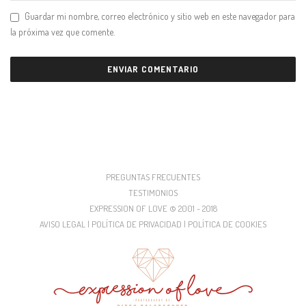
Guardar mi nombre, correo electrónico y sitio web en este navegador para
la próxima vez que comente.
PREGUNTAS FRECUENTES
TESTIMONIOS
EXPRESSION OF LOVE © 2001 - 2018
AVISO LEGAL | POLÍTICA DE PRIVACIDAD | POLÍTICA DE COOKIES