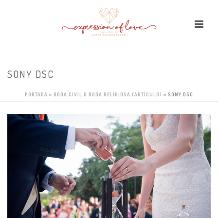
SONY DSC
PORTADA
»
BODA CIVIL O BODA RELIGIOSA (ARTÍCULO)
»
SONY DSC