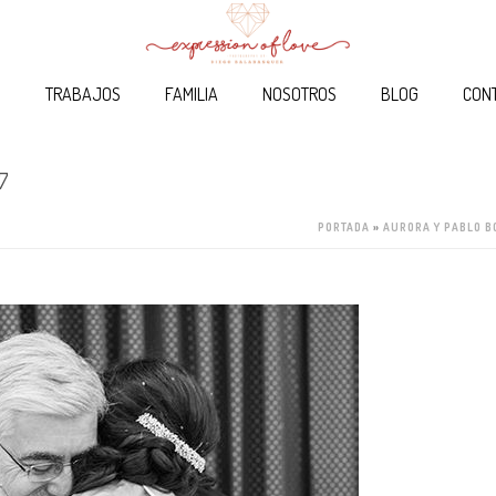
O
TRABAJOS
FAMILIA
NOSOTROS
BLOG
CON
7
PORTADA
»
AURORA Y PABLO 