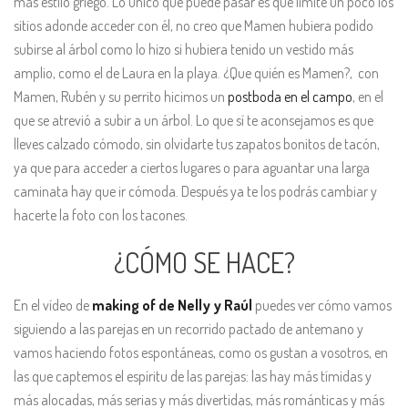
más estilo griego. Lo único que puede pasar es que limite un poco los
sitios adonde acceder con él, no creo que Mamen hubiera podido
subirse al árbol como lo hizo si hubiera tenido un vestido más
amplio, como el de Laura en la playa. ¿Que quién es Mamen?, con
Mamen, Rubén y su perrito hicimos un
postboda en el campo
, en el
que se atrevió a subir a un árbol. Lo que sí te aconsejamos es que
lleves calzado cómodo, sin olvidarte tus zapatos bonitos de tacón,
ya que para acceder a ciertos lugares o para aguantar una larga
caminata hay que ir cómoda. Después ya te los podrás cambiar y
hacerte la foto con los tacones.
¿CÓMO SE HACE?
En el vídeo de
making of de Nelly y Raúl
puedes ver cómo vamos
siguiendo a las parejas en un recorrido pactado de antemano y
vamos haciendo fotos espontáneas, como os gustan a vosotros, en
las que captemos el espíritu de las parejas: las hay más tímidas y
más alocadas, más serias y más divertidas, más románticas y más