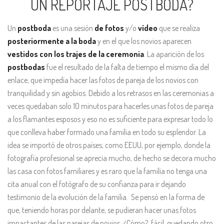
UN REPORTAJE POSTBODA?
Un
postboda
es una sesión
de fotos
y/o
vídeo
que se realiza
posteriormente a la boda
y en el que los novios aparecen
vestidos con los trajes de la ceremonia
. La aparición de los
postbodas
fue el resultado de la falta de tiempo el mismo día del
enlace, que impedía hacer las fotos de pareja de los novios con
tranquilidad y sin agobios. Debido a los retrasos en las ceremonias a
veces quedaban solo 10 minutos para hacerles unas fotos de pareja
a los flamantes esposos y eso no es suficiente para expresar todo lo
que conlleva haber formado una familia en todo su esplendor. La
idea se importó de otros países, como EEUU, por ejemplo, donde la
fotografía profesional se aprecia mucho, de hecho se decora mucho
las casa con fotos familiares y es raro que la familia no tenga una
cita anual con el fotógrafo de su confianza para ir dejando
testimonio de la evolución de la familia. Se pensó en la forma de
que, teniendo horas por delante, se pudieran hacer unas fotos
impactantes de las parejas de novios. ¿Cómo?, fácil, quedando otro