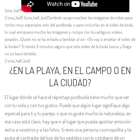
[one_half]
[/one_half] [one_half_last]También se aprovechan las imágenes de vídeo para
cortos muy especiales solo del postboda, o para incluirlas en el vídeo de boda,
lo cual enriquece mucho las imágenes y rompe con los antiguos vídeos
pesados. ¿Quién no se ha echado a temblar al oír: «Os voy a enseñar el vídeo de
la boda»? Si tenéis 3 minutos seguro que este vídeo de la boda Laura y Diego
no os hace temblar…
[/one_half_last]
¿EN LA PLAYA, EN EL CAMPO O EN
LA CIUDAD?
El lugar donde se hace el reportaje postboda tiene mucho que ver
con tu vida y con tus gustos. Puede que algún lugar signifique algo
especial para ti y tu pareja, o que os guste mucho la naturaleza, en
ese caso está claro, hay que ir al lugar que pueda aportar emoción
extra a vosotros y a las fotos. Si eres una persona cosmopolita y te
gusta el contraste del lujo de los vestidos con lo cotidiano de un