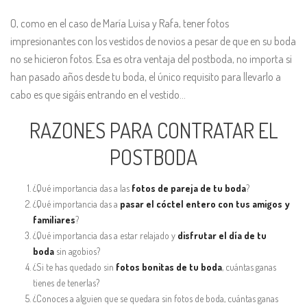
O, como en el caso de María Luisa y Rafa, tener fotos
impresionantes con los vestidos de novios a pesar de que en su boda
no se hicieron fotos. Esa es otra ventaja del postboda, no importa si
han pasado años desde tu boda, el único requisito para llevarlo a
cabo es que sigáis entrando en el vestido…
RAZONES PARA CONTRATAR EL
POSTBODA
¿Qué importancia das a las
fotos de pareja de tu boda
?
¿Qué importancia das a
pasar el cóctel entero con tus amigos y
familiares
?
¿Qué importancia das a estar relajado y
disfrutar el día de tu
boda
sin agobios?
¿Si te has quedado sin
fotos bonitas de tu boda
, cuántas ganas
tienes de tenerlas?
¿Conoces a alguien que se quedara sin fotos de boda, cuántas ganas