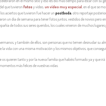
 celebraron en el mismo sitio y eso les dio más tiempo para estar con su g
 del que tuvieron
fotos
y vídeo,
un vídeo muy especial
,
en el que se mo
 los aciertos que tuvieron fue hacer un
postboda
, otro reportaje posteri
aron un día de semana para tener fotos juntos, vestidos de novios pero en
mpañía de todos sus seres queridos, los cuales vinieron de muchos lugar
ermanos, y también de ellos, son personas que no temen desnudar su alma
s de la vida con una misma motivación y los mismos objetivos, que consegui
 os quieren tanto y por la nueva familia que habéis formado ya y que irá 
 momentos más felices de vuestras vidas.