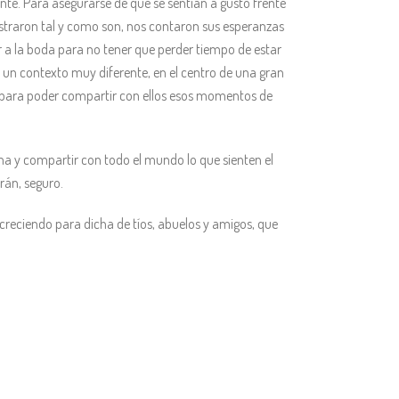
ente. Para asegurarse de que se sentían a gusto frente
straron tal y como son, nos contaron sus esperanzas
or a la boda para no tener que perder tiempo de estar
 un contexto muy diferente, en el centro de una gran
es para poder compartir con ellos esos momentos de
 y compartir con todo el mundo lo que sienten el
rán, seguro.
creciendo para dicha de tíos, abuelos y amigos, que