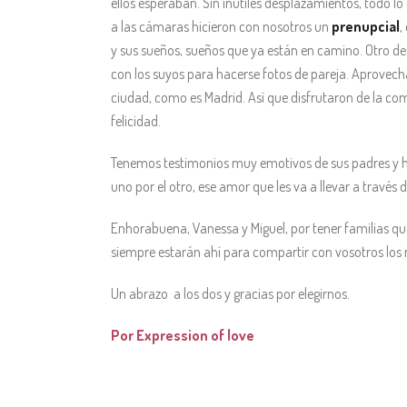
ellos esperaban. Sin inútiles desplazamientos, todo lo
a las cámaras hicieron con nosotros un
prenupcial
,
y sus sueños, sueños que ya están en camino. Otro de
con los suyos para hacerse fotos de pareja. Aprovech
ciudad, como es Madrid. Así que disfrutaron de la co
felicidad.
Tenemos testimonios muy emotivos de sus padres y h
uno por el otro, ese amor que les va a llevar a travé
Enhorabuena, Vanessa y Miguel, por tener familias que
siempre estarán ahí para compartir con vosotros los
Un abrazo a los dos y gracias por elegirnos.
Por Expression of love