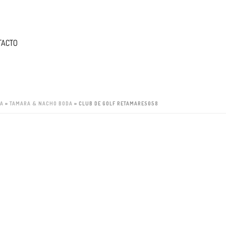
TACTO
DA
»
TAMARA & NACHO BODA
»
CLUB DE GOLF RETAMARES058