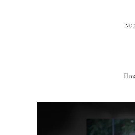
INICI
El mo