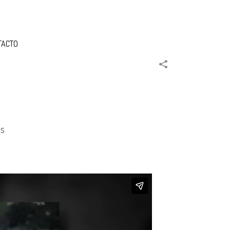
TACTO
os