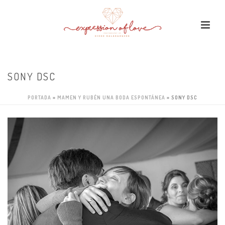
SONY DSC
PORTADA
»
MAMEN Y RUBÉN UNA BODA ESPONTÁNEA
»
SONY DSC