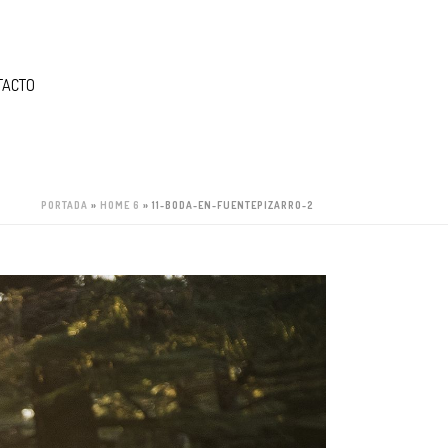
TACTO
PORTADA
»
HOME 6
»
11-BODA-EN-FUENTEPIZARRO-2