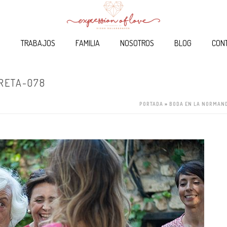
O
TRABAJOS
FAMILIA
NOSOTROS
BLOG
CON
RETA-078
PORTADA
»
BODA EN LA NORMAN