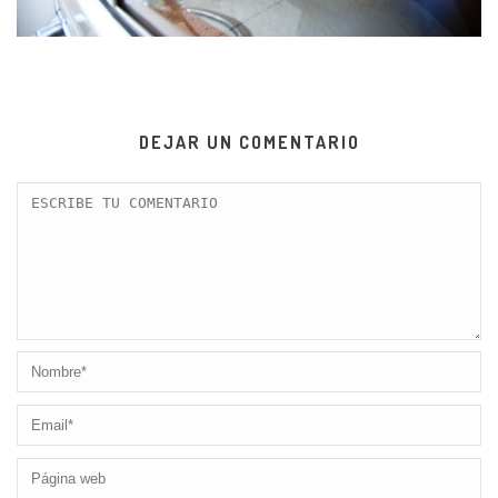
DEJAR UN COMENTARIO