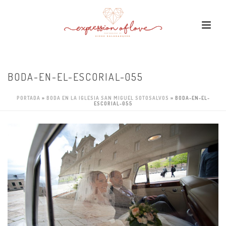
BODA-EN-EL-ESCORIAL-055
PORTADA
»
BODA EN LA IGLESIA SAN MIGUEL SOTOSALVOS
»
BODA-EN-EL-
ESCORIAL-055