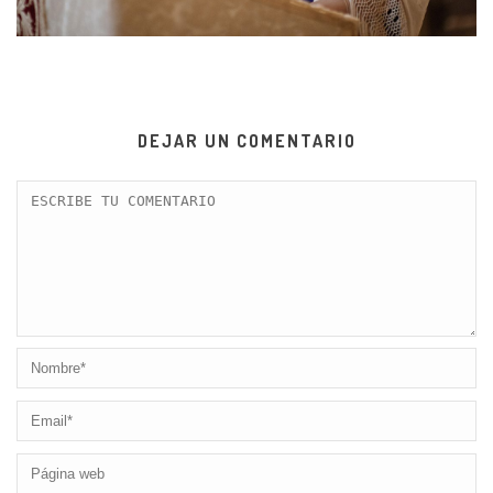
DEJAR UN COMENTARIO