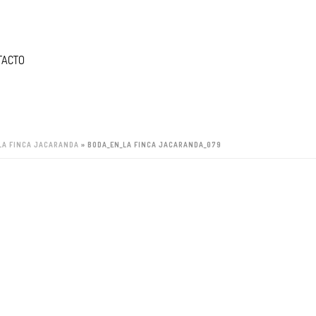
TACTO
LA FINCA JACARANDA
»
BODA_EN_LA FINCA JACARANDA_079