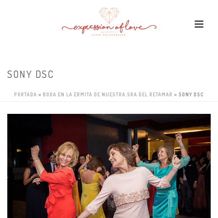
SONY DSC
PORTADA
»
BODA EN LA ERMITA DE NUESTRA SRA DEL RETAMAR
»
SONY DSC