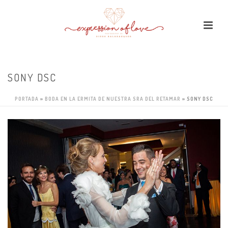
SONY DSC
PORTADA
»
BODA EN LA ERMITA DE NUESTRA SRA DEL RETAMAR
»
SONY DSC