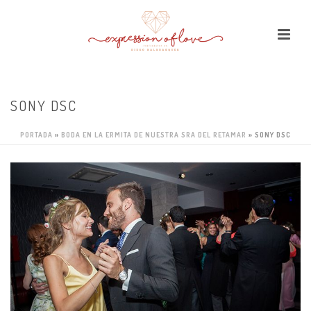
SONY DSC
PORTADA
»
BODA EN LA ERMITA DE NUESTRA SRA DEL RETAMAR
»
SONY DSC