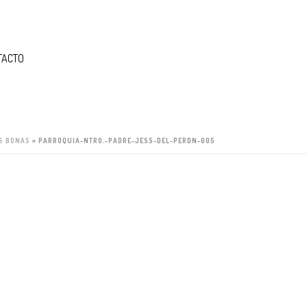
TACTO
AS BONAS
»
PARROQUIA-NTRO.-PADRE-JESS-DEL-PERDN-005