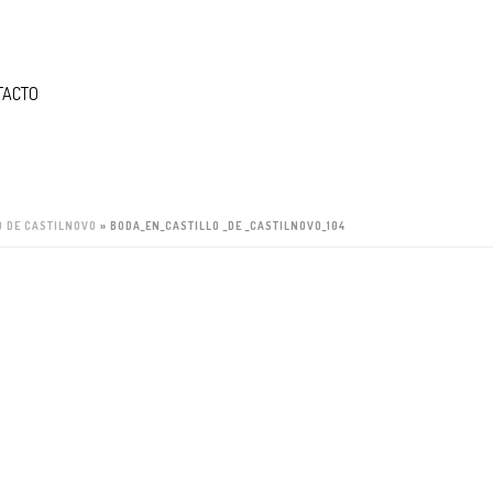
TACTO
O DE CASTILNOVO
»
BODA_EN_CASTILLO _DE _CASTILNOVO_104