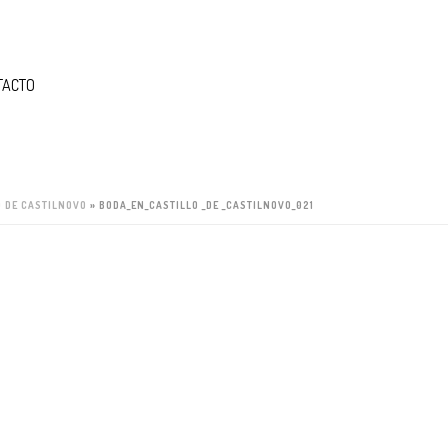
TACTO
O DE CASTILNOVO
»
BODA_EN_CASTILLO _DE _CASTILNOVO_021