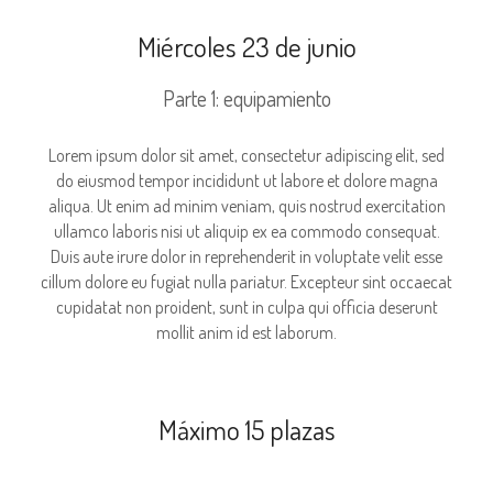
Miércoles 23 de junio
Parte 1: equipamiento
Lorem ipsum dolor sit amet, consectetur adipiscing elit, sed
do eiusmod tempor incididunt ut labore et dolore magna
aliqua. Ut enim ad minim veniam, quis nostrud exercitation
ullamco laboris nisi ut aliquip ex ea commodo consequat.
Duis aute irure dolor in reprehenderit in voluptate velit esse
cillum dolore eu fugiat nulla pariatur. Excepteur sint occaecat
cupidatat non proident, sunt in culpa qui officia deserunt
mollit anim id est laborum.
Máximo 15 plazas